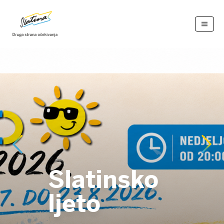
Aktivnosti
Ponuda
Kontakt
HR
EN
Slatinsko
ljeto