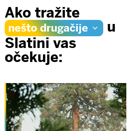
Ako tražite
u
nešto drugačije
Slatini vas
očekuje: