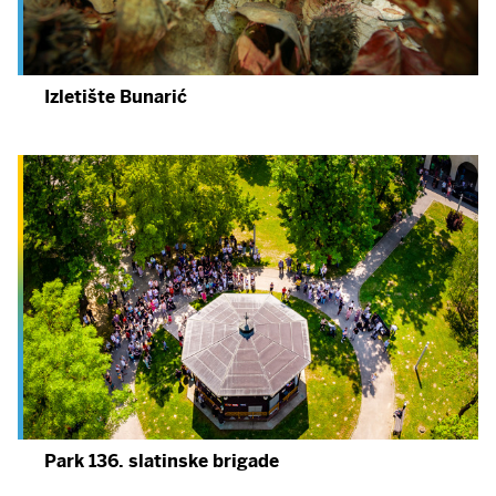
Izletište Bunarić
Park 136. slatinske brigade