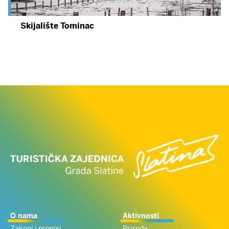
Skijalište Tominac
O nama
Aktivnosti
Zakoni i propisi
Priroda