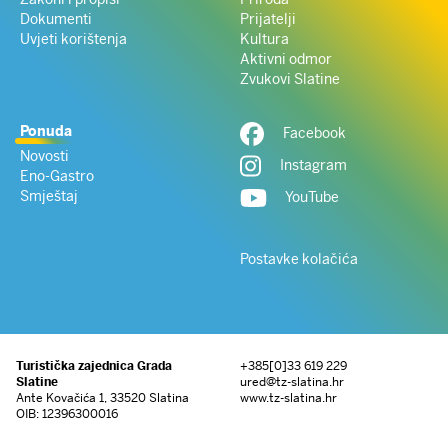
Dokumenti
Prijatelji
Uvjeti korištenja
Kultura
Aktivni odmor
Zvukovi Slatine
Ponuda
Facebook
Novosti
Instagram
Eno-Gastro
Smještaj
YouTube
Postavke kolačića
Turistička zajednica Grada
+385[0]33 619 229
Slatine
ured@tz-slatina.hr
Ante Kovačića 1, 33520 Slatina
www.tz-slatina.hr
OIB: 12396300016